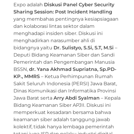
Expo adalah
Diskusi Panel Cyber Security
Sharing Session: Post Incident Handling
yang membahas pentingnya kesiapsiagaan
dan kolaborasi lintas sektor dalam
menghadapi insiden siber. Diskusi ini
menghadirkan narasumber ahli di
bidangnya yaitu
Dr. Sulistyo, S.Si, S.T, M.Si
–
Deputi Bidang Keamanan Siber dan Sandi
Pemerintah dan Pengembangan Manusia
BSSN,
dr. Yana Akhmad Supriatna, Sp.PD-
KP., MMRS
– Ketua Perhimpunan Rumah
Sakit Seluruh Indonesia (PERSI) Jawa Barat,
Dinas Komunikasi dan Informatika Provinsi
Jawa Barat serta
Arry Abdi Syalman
– Kepala
Bidang Keamanan Siber APJII. Diskusi ini
memperkuat kesadaran bersama bahwa
keamanan siber adalah tanggung jawab
kolektif, tidak hanya lembaga pemerintah
tetapi juga ISP dan pelaku industri digital