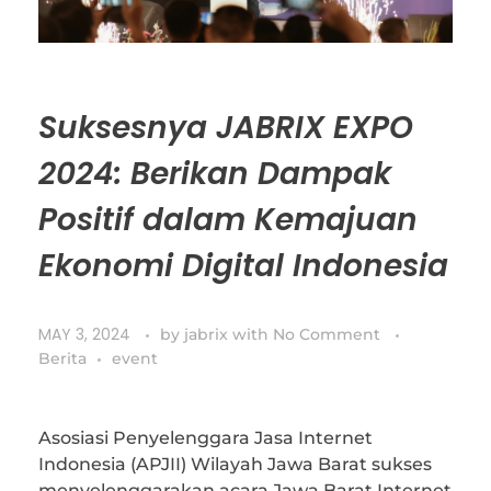
Suksesnya JABRIX EXPO
2024: Berikan Dampak
Positif dalam Kemajuan
Ekonomi Digital Indonesia
MAY 3, 2024
by
jabrix
with
No Comment
Berita
event
Asosiasi Penyelenggara Jasa Internet
Indonesia (APJII) Wilayah Jawa Barat sukses
menyelenggarakan acara Jawa Barat Internet