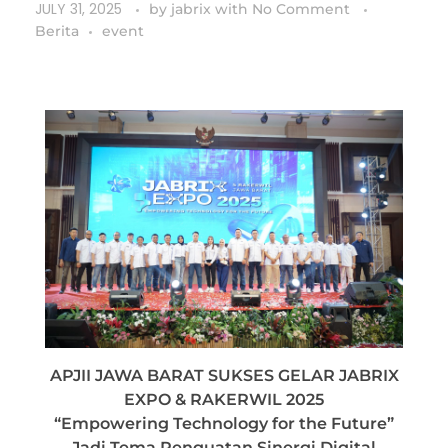
JULY 31, 2025
by
jabrix
with
No Comment
Berita
event
APJII JAWA BARAT SUKSES GELAR JABRIX
EXPO & RAKERWIL 2025
“Empowering Technology for the Future”
Jadi Tema Penguatan Sinergi Digital